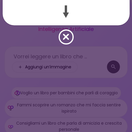
Cosa vuoi leggere oggi?
Trova il match perfetto con la nostra
Intelligenza Artificiale
Vorrei leggere un libro che ...
+
Aggiungi un’immagine
Voglio un libro per bambini che parli di coraggio
Fammi scoprire un romanzo che mi faccia sentire
ispirato
Consigliami un libro che parla di amicizia e crescita
personale