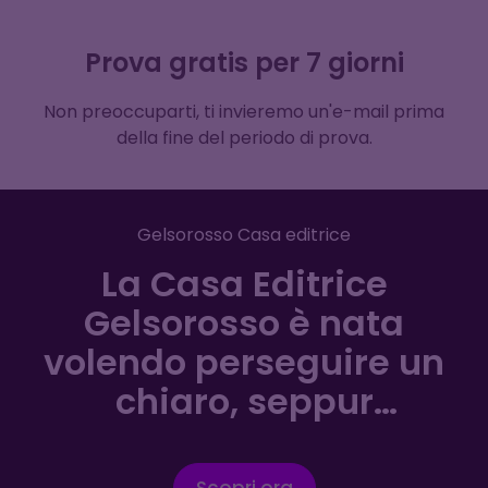
Prova gratis per 7 giorni
Non preoccuparti, ti invieremo un'e-mail prima
della fine del periodo di prova.
Gelsorosso Casa editrice
La Casa Editrice
Gelsorosso è nata
volendo perseguire un
chiaro, seppur
coraggioso, progetto
editoriale: rinsaldare
Scopri ora