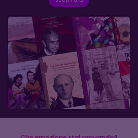
attraverso i libri un
legame forte con il
territorio affinché ciò
possa favorirne lo
sviluppo culturale e
sociale.
Che emozione stai provando?