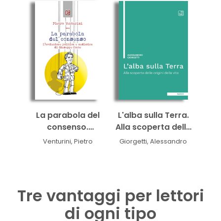
contrastivo de las
traducciones al
italiano de la
segunda parte del
Ingenioso caballero
Don Quijote de la
Mancha de Miguel de
Cervantes y
Saavedra
La parabola del
L'alba sulla Terra.
consenso.
Alla scoperta delle
L'evoluzione politica
origini della vita
Venturini, Pietro
Giorgetti, Alessandro
e mediatica di
Giuseppe Conte
Tre vantaggi per lettori
di ogni tipo