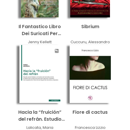
Il Fantastico Libro
Sibrium
Dei Suricati Per
Bambini
Jenny Kellett
Cuccuru, Alessandro
Hacia la “fruición”
Fiore di cactus
del refrán. Estudio
paremiológico
Lalicata, Maria
Francesca Lizzio